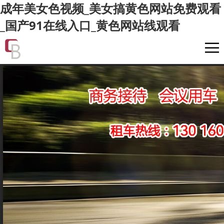
成年美女色视频_美女搞黄色网站免费观看
_国产91在线入口_黄色网站线观看