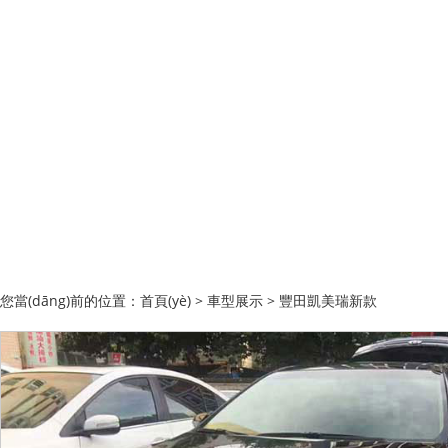
您當(dāng)前的位置：
首頁(yè)
>
車型展示
> 豐田凱美瑞新款