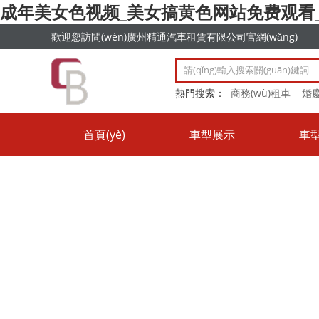
成年美女色视频_美女搞黄色网站免费观看_
歡迎您訪問(wèn)廣州精通汽車租賃有限公司官網(wǎng)
熱門搜索：
商務(wù)租車
婚
車
首頁(yè)
車型展示
車型報
關(guān)于我們
聯(lián)系我們