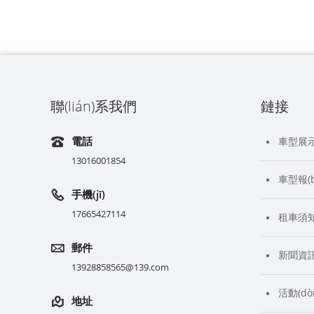
聯(lián)系我們
鏈接
電話
車型展
13016001854
車型報(bà
手機(jī)
17665427114
租車須
郵件
新聞資
13928858565@139.com
活動(dò
地址