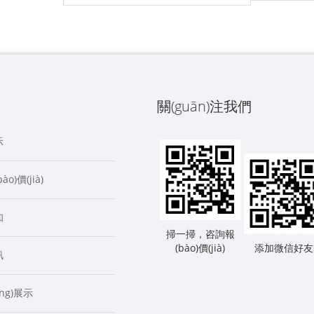
關(guān)注我們
示
o)價(jià)
知
掃一掃，咨詢報
(bào)價(jià)
添加微信好友
訊
ng)展示