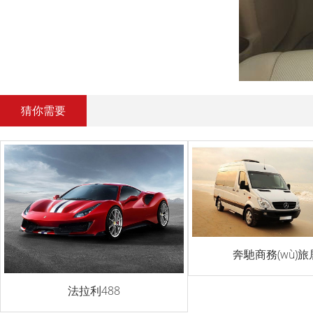
猜你需要
奔馳商務(wù)
法拉利488