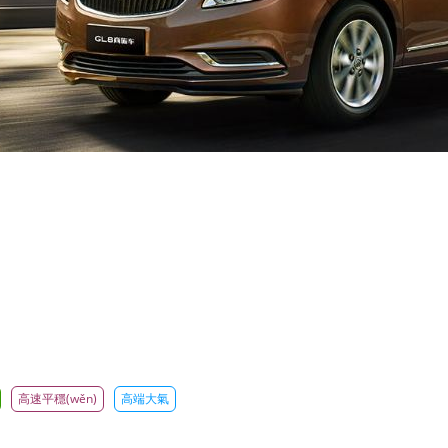
高速平穩(wěn)
高端大氣