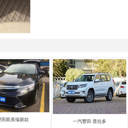
豐田凱美瑞新款
一汽豐田-普拉多