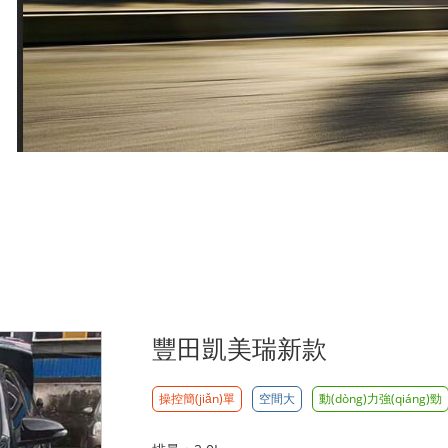
豐田凱美瑞新款
操控簡(jiǎn)單
空間大
動(dòng)力強(qiáng)勁