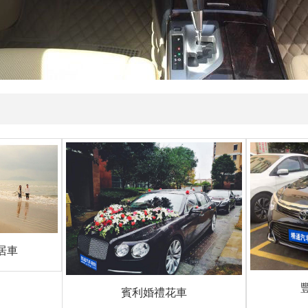
旅居車
賓利婚禮花車