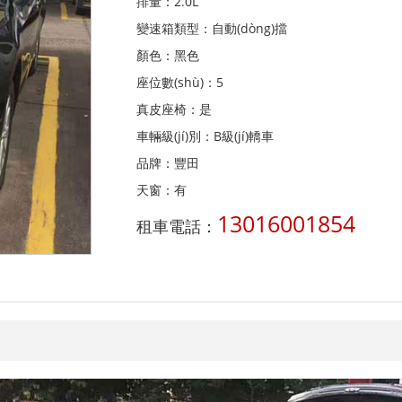
排量：2.0L
變速箱類型：自動(dòng)擋
顏色：黑色
座位數(shù)：5
真皮座椅：是
車輛級(jí)別：B級(jí)轎車
品牌：豐田
天窗：有
13016001854
租車電話：