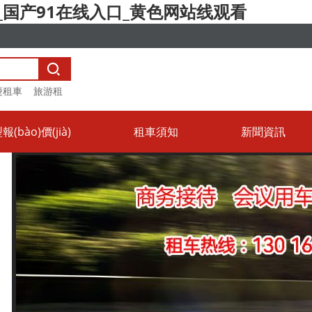
国产91在线入口_黄色网站线观看

慶租車
旅游租
(bào)價(jià)
租車須知
新聞資訊