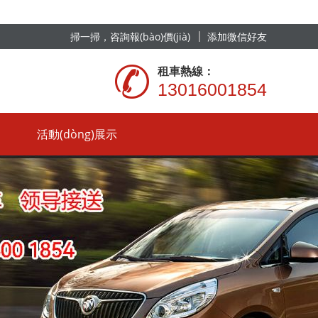
掃一掃，咨詢報(bào)價(jià)
添加微信好友
租車熱線：
13016001854
活動(dòng)展示